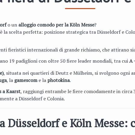
orf
o un
alloggio comodo per la Köln Messe
?
è la scelta perfetta: posizione strategica tra Düsseldorf e Col
i fieristici internazionali di grande richiamo, che attirano sia 
ano 19 padiglioni con oltre 50 fiere leader mondiali, tra cui
A 
e)
, situata nei quartieri di Deutz e Mülheim, si svolgono ogni a
uga
, la
gamescom
e la
photokina
.
s a Kaarst
, raggiungi entrambe le fiere comodamente in circa 3
damente a Düsseldorf e Colonia.
ra Düsseldorf e Köln Messe: 